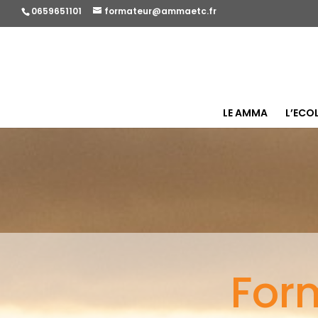
0659651101
formateur@ammaetc.fr
LE AMMA
L’ECO
For