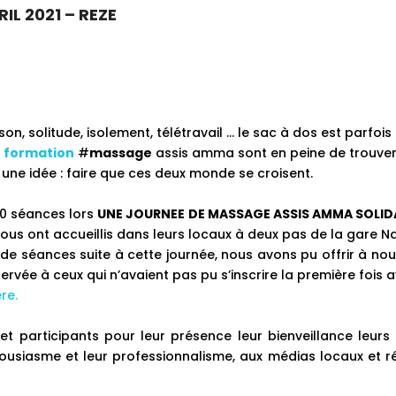
IL 2021 – REZE
son, solitude, isolement, télétravail … le sac à dos est parfois
e
formation
#
massage
assis amma sont en peine de trouver
ne idée : faire que ces deux monde se croisent.
 50 séances lors
UNE JOURNEE DE MASSAGE ASSIS AMMA SOLID
ous ont accueillis dans leurs locaux à deux pas de la gare N
 séances suite à cette journée, nous avons pu offrir à nou
vée à ceux qui n’avaient pas pu s’inscrire la première fois av
re.
t participants pour leur présence leur bienveillance leurs 
thousiasme et leur professionnalisme, aux médias locaux et r