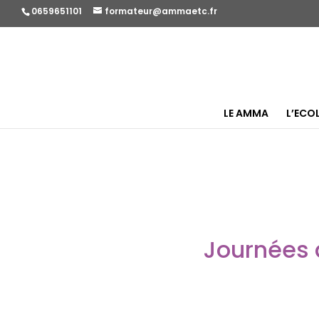
0659651101
formateur@ammaetc.fr
LE AMMA
L’ECO
Journées 