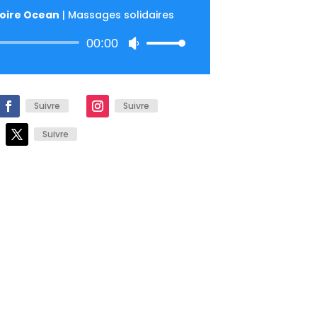
Loire Ocean
|
Massages solidaires
Lecteur
00:00
Utilisez
audio
les
flèches
haut/bas
Suivre
Suivre
pour
augmenter
Suivre
ou
diminuer
le
volume.