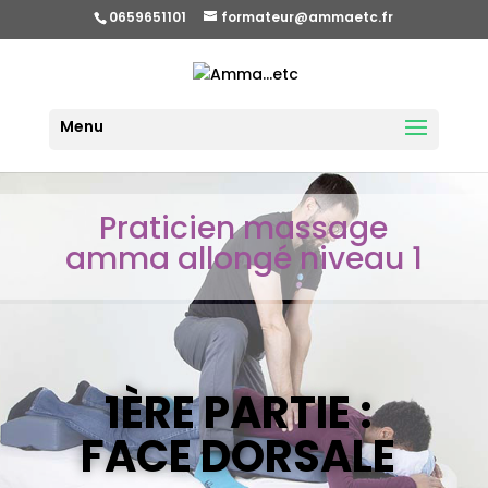
0659651101
formateur@ammaetc.fr
Praticien massage
amma allongé niveau 1
1ÈRE PARTIE :
FACE DORSALE