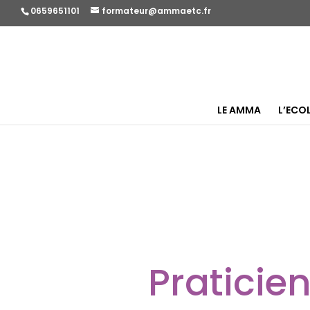
0659651101
formateur@ammaetc.fr
LE AMMA
L’ECO
Pratici